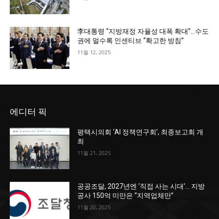
李대통령 “지방재정 자율성 대폭 확대”…수도
권에 멀수록 인센티브 “확고한 방침”
11월 12, 2025
에디터 픽
평택시의회 ‘AI 정책연구회’, 최종보고회 개
최
11월 21, 2025
공공조달, 2027년엔 ‘직접 사는 시대’… 지방
공사 150억 미만은 “지역업체만”
11월 20, 2025