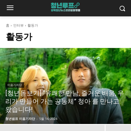
홈
인터뷰
활동가
활동가
이음기자단
[청년돋보기] “유쾌한 만남, 즐거운 배움, 우
리가 만들어 가는 공동체” 청아 를 만나고
왔습니다!
청년쉼표 이음기자단
-
5월 14, 2024