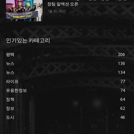
정팀 알액션 오픈
1월 30, 2023
인기있는 카테고리
평택
206
뉴스
136
뉴스
134
라이프
77
유용한정보
74
정책
64
정보
62
도시
46