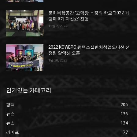
문화복합공간 ‘고덕장’ – 꿈의 학교 ‘2022 거
당패 3기 패션쇼’ 진행
11월 2, 2022
2022 KOWEPO 평택소셜벤처창업오디션 선
정팀 알액션 오픈
1월 30, 2023
인기있는 카테고리
평택
206
뉴스
136
뉴스
134
라이프
77