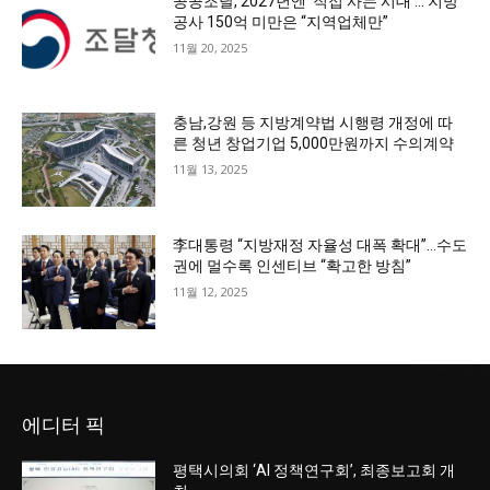
공공조달, 2027년엔 ‘직접 사는 시대’… 지방
공사 150억 미만은 “지역업체만”
11월 20, 2025
충남,강원 등 지방계약법 시행령 개정에 따
른 청년 창업기업 5,000만원까지 수의계약
11월 13, 2025
李대통령 “지방재정 자율성 대폭 확대”…수도
권에 멀수록 인센티브 “확고한 방침”
11월 12, 2025
에디터 픽
평택시의회 ‘AI 정책연구회’, 최종보고회 개