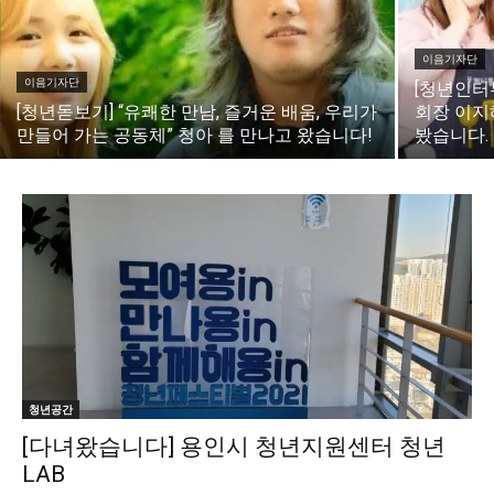
이음기자단
이음기자단
[청년인터
[청년돋보기] “유쾌한 만남, 즐거운 배움, 우리가
회장 이지
만들어 가는 공동체” 청아 를 만나고 왔습니다!
봤습니다.
청년공간
[다녀왔습니다] 용인시 청년지원센터 청년
LAB