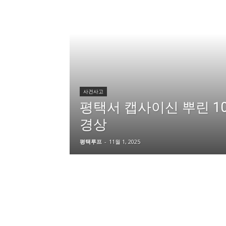
사건사고
평택서 캡사이신 뿌린 1
경상
평택루프
-
11월 1, 2025