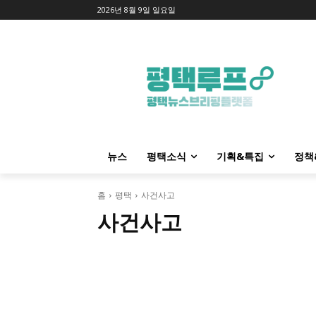
2026년 8월 9일 일요일
뉴스
평택소식
기획&특집
정책
홈
평택
사건사고
사건사고