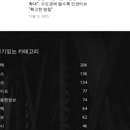
확대”…수도권에 멀수록 인센티브
“확고한 방침”
11월 12, 2025
인기있는 카테고리
택
206
스
136
스
134
이프
77
용한정보
74
책
64
보
62
시
46