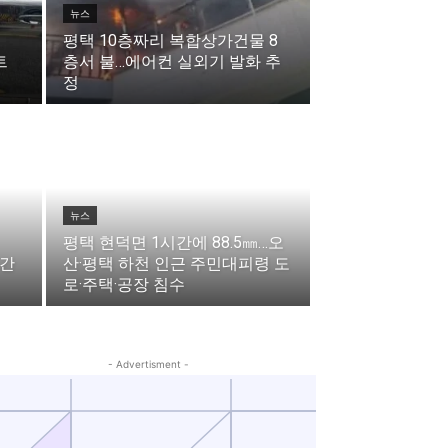
뉴스
평택 10층짜리 복합상가건물 8
트
층서 불…에어컨 실외기 발화 추
정
뉴스
평택 현덕면 1시간에 88.5㎜…오
구간
산·평택 하천 인근 주민대피령 도
로·주택·공장 침수
- Advertisment -