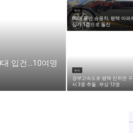
뉴스
80대 몰던 승용차, 평택 아파
상가 1층으로 돌진
0대 입건…10여명
뉴스
경부고속도로 평택 진위면 
서 3중 추돌…부상 12명