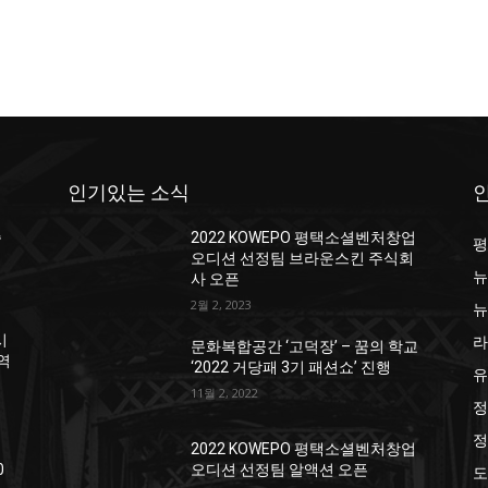
인기있는 소식
종
2022 KOWEPO 평택소셜벤처창업
평
오디션 선정팀 브라운스킨 주식회
뉴
사 오픈
2월 2, 2023
뉴
라
시
문화복합공간 ‘고덕장’ – 꿈의 학교
지역
‘2022 거당패 3기 패션쇼’ 진행
유
11월 2, 2022
정
정
2022 KOWEPO 평택소셜벤처창업
0
오디션 선정팀 알액션 오픈
도