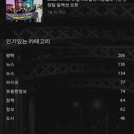
정팀 알액션 오픈
1월 30, 2023
인기있는 카테고리
평택
206
뉴스
136
뉴스
134
라이프
77
유용한정보
74
정책
64
정보
62
도시
46