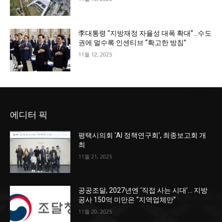
李대통령 “지방재정 자율성 대폭 확대”…수도
권에 멀수록 인센티브 “확고한 방침”
11월 12, 2025
에디터 픽
평택시의회 ‘AI 정책연구회’, 최종보고회 개
최
11월 21, 2025
공공조달, 2027년엔 ‘직접 사는 시대’… 지방
공사 150억 미만은 “지역업체만”
11월 20, 2025