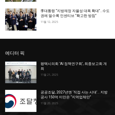
李대통령 “지방재정 자율성 대폭 확대”…수도
권에 멀수록 인센티브 “확고한 방침”
11월 12, 2025
에디터 픽
평택시의회 ‘AI 정책연구회’, 최종보고회 개
최
11월 21, 2025
공공조달, 2027년엔 ‘직접 사는 시대’… 지방
공사 150억 미만은 “지역업체만”
11월 20, 2025