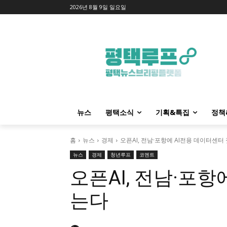
2026년 8월 9일 일요일
뉴스
평택소식
기획&특집
정책
홈
뉴스
경제
오픈AI, 전남·포항에 AI전용 데이터센터
뉴스
경제
청년루프
코멘트
오픈AI, 전남·포항
는다