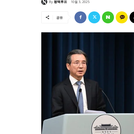
By
평택루프
10월 3, 2025
공유