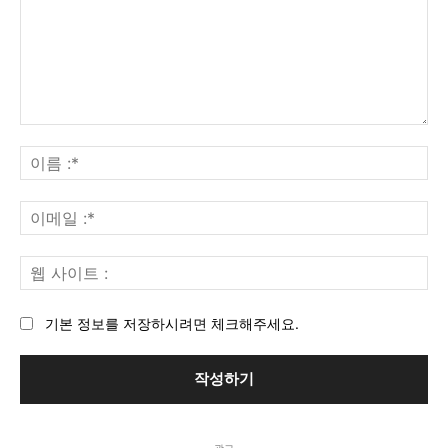
코
멘
이
트
름
:*
이
메
일
웹
:*
사
이
기본 정보를 저장하시려면 체크해주세요.
트
:
- 광고 -