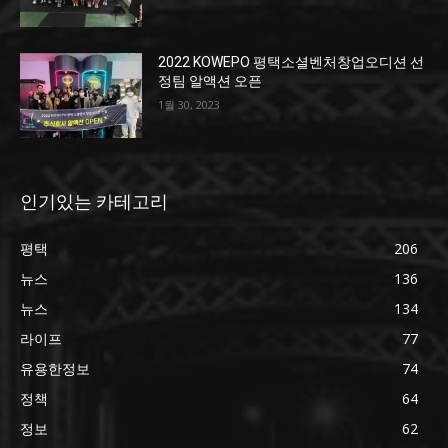
2022 KOWEPO 평택소셜벤처창업오디션 선
정팀 알액션 오픈
1월 30, 2023
인기있는 카테고리
평택
206
뉴스
136
뉴스
134
라이프
77
유용한정보
74
정책
64
정보
62