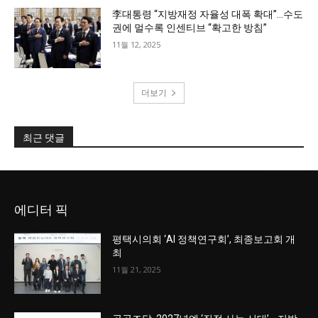
李대통령 “지방재정 자율성 대폭 확대”…수도
권에 멀수록 인센티브 “확고한 방침”
11월 12, 2025
더보기
최근 댓글
에디터 픽
평택시의회 ‘AI 정책연구회’, 최종보고회 개
최
11월 21, 2025