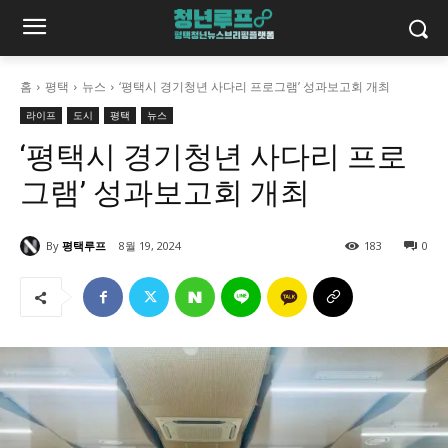
홈
평택
뉴스
‘평택시 경기청년 사다리 프로그램’ 성과보고회 개최
라이프
도시
평택
뉴스
‘평택시 경기청년 사다리 프로
그램’ 성과보고회 개최
By
평택루프
8월 19, 2024
183
0