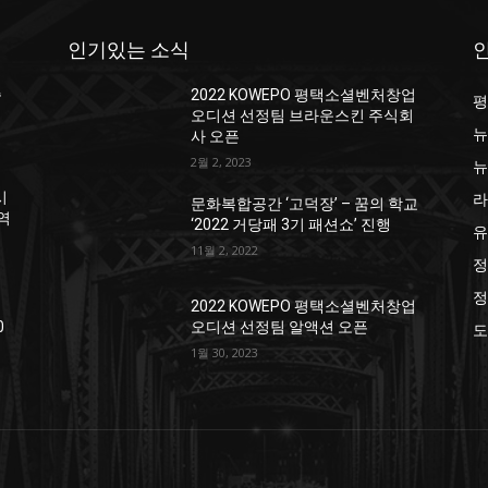
인기있는 소식
종
2022 KOWEPO 평택소셜벤처창업
평
오디션 선정팀 브라운스킨 주식회
뉴
사 오픈
2월 2, 2023
뉴
라
시
문화복합공간 ‘고덕장’ – 꿈의 학교
지역
‘2022 거당패 3기 패션쇼’ 진행
유
11월 2, 2022
정
정
2022 KOWEPO 평택소셜벤처창업
0
오디션 선정팀 알액션 오픈
도
1월 30, 2023