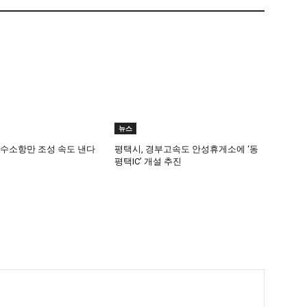
뉴스
린수소항만 조성 속도 낸다
평택시, 경부고속도 안성휴게소에 ‘동
평택IC’ 개설 추진