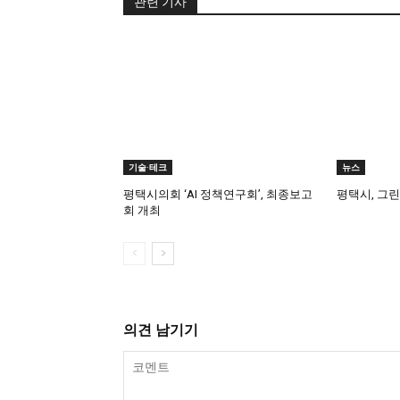
관련 기사
기술·테크
뉴스
평택시의회 ‘AI 정책연구회’, 최종보고
평택시, 그
회 개최
의견 남기기