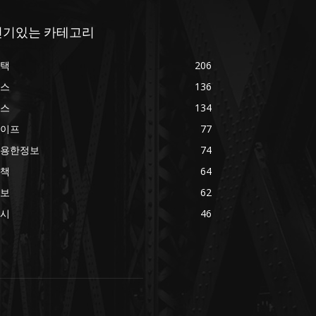
인기있는 카테고리
택
206
스
136
스
134
이프
77
용한정보
74
책
64
보
62
시
46