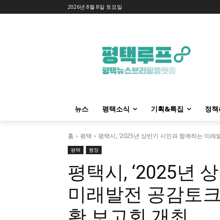
2026년 8월 8일 토요일
뉴스
평택소식
기획&특집
정책
홈
평택
평택시, ‘2025년 상반기 시민과 함께하는 미
평택
행정
평택시, ‘2025년
미래발전 공감토크
황 보고회 개최