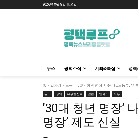
2026년 8월 8일 토요일
뉴스
평택소식
기획&특집
정책
홈
일자리
노동
'30대 청년 명장' 나온다…노동부, '
뉴스
정책
유용한정보
일반
일자리
노동
’30대 청년 명장’
명장’ 제도 신설