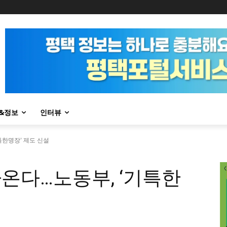
&정보
인터뷰
기특한명장' 제도 신설
 나온다…노동부, ‘기특한